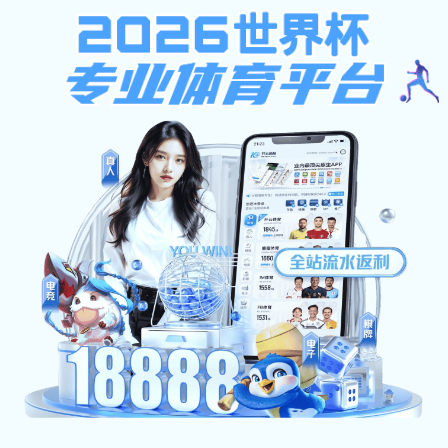
银河至尊登陆
中华人民共和国银河至尊登陆手机版主管 国家银河国际app下载行政银
银河至尊登陆
主站
切换
主站
广东分院
广州分银河国际app下载
陕西分院
广西壮族自治区分院
辽宁分院(暂缓)
沈阳分银河国际app下载
河国际app下载官方平台
首页